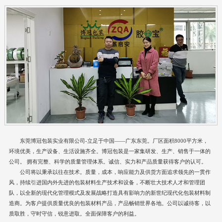
东莞博冠包装实业有限公司-立足于中国——广东东莞。厂区面积8000平方米，
环境优美，生产设备、生活设施齐全。博冠包装是一家集研发、生产、销售于一体的
公司。 拥有完整、科学的质量管理体系。诚信、实力和产品质量获得客户的认可。
公司将以秉承以往在技术。质量，成本，响应能力及供货方面追求领先的一贯作
风，持续引进国内外先进的包装材料生产技术和设备，不断壮大技术人才和管理团
队，以全新的现代化管理模式及发展战略打造具有影响力的新世纪现代化包装材料制
造商。为客户提供质量优良的包装材料产品，产品畅销世界各地。公司以诚待客，以
质取胜，守时守信，锐意进取。全面保障客户的利益。