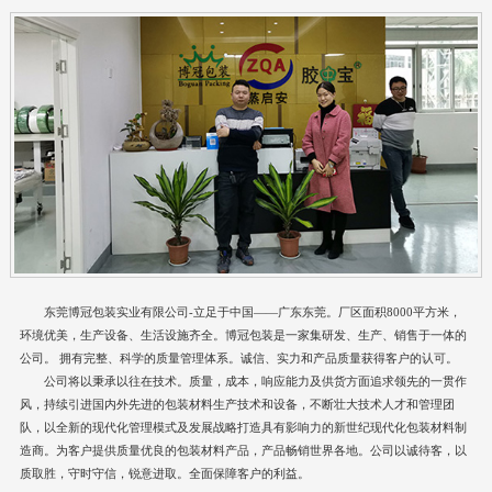
东莞博冠包装实业有限公司-立足于中国——广东东莞。厂区面积8000平方米，
环境优美，生产设备、生活设施齐全。博冠包装是一家集研发、生产、销售于一体的
公司。 拥有完整、科学的质量管理体系。诚信、实力和产品质量获得客户的认可。
公司将以秉承以往在技术。质量，成本，响应能力及供货方面追求领先的一贯作
风，持续引进国内外先进的包装材料生产技术和设备，不断壮大技术人才和管理团
队，以全新的现代化管理模式及发展战略打造具有影响力的新世纪现代化包装材料制
造商。为客户提供质量优良的包装材料产品，产品畅销世界各地。公司以诚待客，以
质取胜，守时守信，锐意进取。全面保障客户的利益。