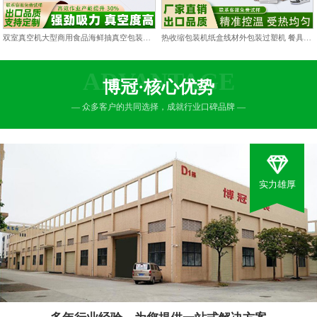
双室真空机大型商用食品海鲜抽真空包装机双仓凹槽熟食打包封口机
热收缩包装机纸盒线材外包装过塑机 餐具包膜塑封热缩膜热封机
ADVANTAGE
博冠·核心优势
— 众多客户的共同选择，成就行业口碑品牌 —
实力雄厚