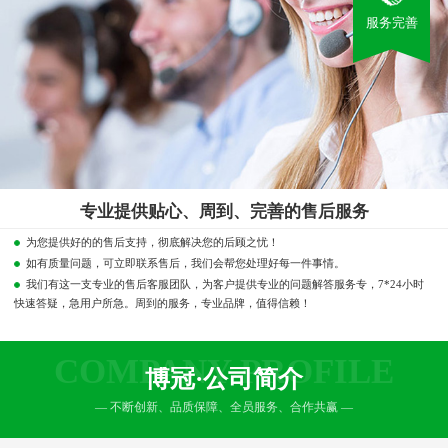
服务完善
专业提供贴心、周到、完善的售后服务
为您提供好的的售后支持，彻底解决您的后顾之忧！
如有质量问题，可立即联系售后，我们会帮您处理好每一件事情。
我们有这一支专业的售后客服团队，为客户提供专业的问题解答服务专，7*24小时
快速答疑，急用户所急。周到的服务，专业品牌，值得信赖！
COMPANY PROFILE
博冠·公司简介
— 不断创新、品质保障、全员服务、合作共赢 —