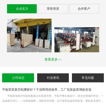
企业实力
荣誉资质
合作客户
查看更多>>
公司动态
行业资讯
常见问题
平板双室真空机哪家好？干湿两用高效率，工厂包装提质增效首选
平板双室真空包装机配备左右双真空腔，平板平整台面设计，双仓交替循环作业，一
边抽真空封口，一边摆放物料，消除等待空窗，生产效率远超单室机型。整机多采用不锈
钢机身，干湿物料通用，适用于熟食、生鲜、杂粮、五金元器件等产品真空封口。真空时