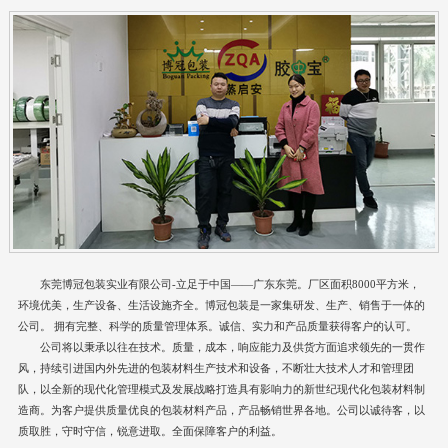
东莞博冠包装实业有限公司-立足于中国——广东东莞。厂区面积8000平方米，
环境优美，生产设备、生活设施齐全。博冠包装是一家集研发、生产、销售于一体的
公司。 拥有完整、科学的质量管理体系。诚信、实力和产品质量获得客户的认可。
公司将以秉承以往在技术。质量，成本，响应能力及供货方面追求领先的一贯作
风，持续引进国内外先进的包装材料生产技术和设备，不断壮大技术人才和管理团
队，以全新的现代化管理模式及发展战略打造具有影响力的新世纪现代化包装材料制
造商。为客户提供质量优良的包装材料产品，产品畅销世界各地。公司以诚待客，以
质取胜，守时守信，锐意进取。全面保障客户的利益。