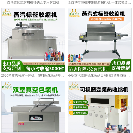
自动连续式封切机挂钩盒专用封口机
全自动打包机PP带纸箱捆扎机 一体式带道设计自动上带穿带
2020型蒸汽收缩一体机，塑料瓶化妆品椰子标签膜热收缩包装机
小型蒸汽收缩机化妆品日用品红酒瓶身标签热收缩包装机PET/PVC膜