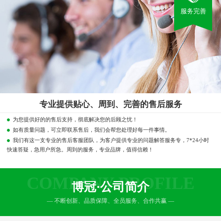
服务完善
专业提供贴心、周到、完善的售后服务
为您提供好的的售后支持，彻底解决您的后顾之忧！
如有质量问题，可立即联系售后，我们会帮您处理好每一件事情。
我们有这一支专业的售后客服团队，为客户提供专业的问题解答服务专，7*24小时
快速答疑，急用户所急。周到的服务，专业品牌，值得信赖！
COMPANY PROFILE
博冠·公司简介
— 不断创新、品质保障、全员服务、合作共赢 —