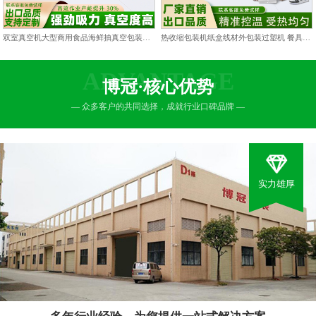
双室真空机大型商用食品海鲜抽真空包装机双仓凹槽熟食打包封口机
热收缩包装机纸盒线材外包装过塑机 餐具包膜塑封热缩膜热封机
ADVANTAGE
博冠·核心优势
— 众多客户的共同选择，成就行业口碑品牌 —
实力雄厚