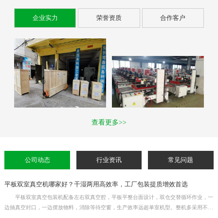
企业实力
荣誉资质
合作客户
查看更多>>
公司动态
行业资讯
常见问题
平板双室真空机哪家好？干湿两用高效率，工厂包装提质增效首选
平板双室真空包装机配备左右双真空腔，平板平整台面设计，双仓交替循环作业，一
边抽真空封口，一边摆放物料，消除等待空窗，生产效率远超单室机型。整机多采用不锈
钢机身，干湿物料通用，适用于熟食、生鲜、杂粮、五金元器件等产品真空封口。真空时