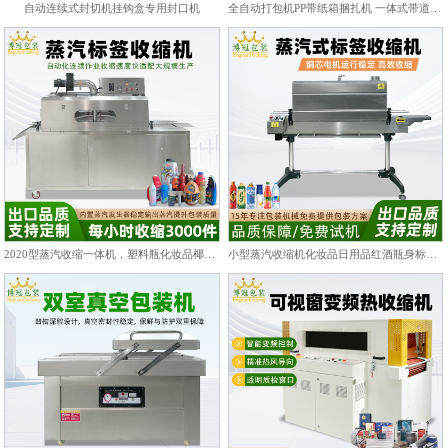
自动连续式封切机挂钩盒专用封口机
全自动打包机PP带纸箱捆扎机 一体式带道设计自动上带穿带
2020型蒸汽收缩一体机，塑料瓶化妆品椰子标签膜热收缩包装机
小型蒸汽收缩机化妆品日用品红酒瓶身标签热收缩包装机PET/PVC膜