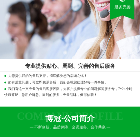
服务完善
专业提供贴心、周到、完善的售后服务
为您提供好的的售后支持，彻底解决您的后顾之忧！
如有质量问题，可立即联系售后，我们会帮您处理好每一件事情。
我们有这一支专业的售后客服团队，为客户提供专业的问题解答服务专，7*24小时
快速答疑，急用户所急。周到的服务，专业品牌，值得信赖！
COMPANY PROFILE
博冠·公司简介
— 不断创新、品质保障、全员服务、合作共赢 —