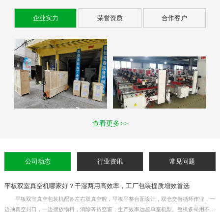
企业实力
荣誉资质
合作客户
查看更多>>
公司动态
行业资讯
常见问题
平板双室真空机哪家好？干湿两用高效率，工厂包装提质增效首选
平板双室真空包装机配备左右双真空腔，平板平整台面设计，双仓交替循环作业，一
边抽真空封口，一边摆放物料，消除等待空窗，生产效率远超单室机型。整机多采用不锈
钢机身，干湿物料通用，适用于熟食、生鲜、杂粮、五金元器件等产品真空封口。真空时