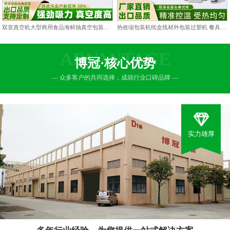
双室真空机大型商用食品海鲜抽真空包装机双仓凹槽熟食打包封口机
热收缩包装机纸盒线材外包装过塑机 餐具包膜塑封热缩膜热封机
ADVANTAGE
博冠·核心优势
— 众多客户的共同选择，成就行业口碑品牌 —
实力雄厚