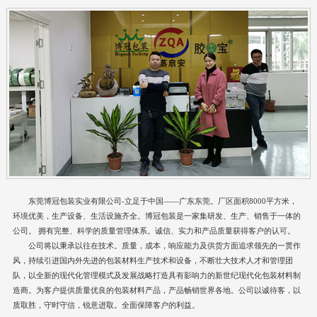
东莞博冠包装实业有限公司-立足于中国——广东东莞。厂区面积8000平方米，
环境优美，生产设备、生活设施齐全。博冠包装是一家集研发、生产、销售于一体的
公司。 拥有完整、科学的质量管理体系。诚信、实力和产品质量获得客户的认可。
公司将以秉承以往在技术。质量，成本，响应能力及供货方面追求领先的一贯作
风，持续引进国内外先进的包装材料生产技术和设备，不断壮大技术人才和管理团
队，以全新的现代化管理模式及发展战略打造具有影响力的新世纪现代化包装材料制
造商。为客户提供质量优良的包装材料产品，产品畅销世界各地。公司以诚待客，以
质取胜，守时守信，锐意进取。全面保障客户的利益。