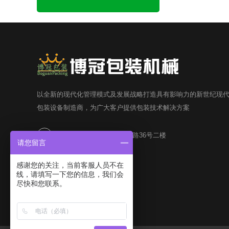
以全新的现代化管理模式及发展战略打造具有影响力的新世纪现
包装设备制造商，为广大客户提供包装技术解决方案
广东省东莞市东城区莞龙路36号二楼
请您留言
13827272341 王小姐
感谢您的关注，当前客服人员不在
线，请填写一下您的信息，我们会
尽快和您联系。
104512250@qq.com