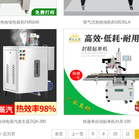
热收缩包装机FM5540
喷气式热收缩机BS8535LA
动电蒸汽发生器ZQA-380
快递单自动贴单机ALB-190
/ 总31页
首页
上一页
8
9
10
11