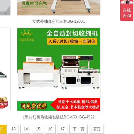
立式外抽真空包装机BG-1200C
L型封切机热收缩包装机BG-450+BG-4522
12
13
14
15
16
17
下一页
尾页