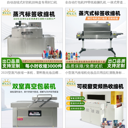
自动连续式封切机挂钩盒专用封口机
全自动打包机PP带纸箱捆扎机 一体式带道设计自动上带穿带
2020型蒸汽收缩一体机，塑料瓶化妆品椰子标签膜热收缩包装机
小型蒸汽收缩机化妆品日用品红酒瓶身标签热收缩包装机PET/PVC膜