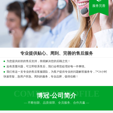
服务完善
专业提供贴心、周到、完善的售后服务
为您提供好的的售后支持，彻底解决您的后顾之忧！
如有质量问题，可立即联系售后，我们会帮您处理好每一件事情。
我们有这一支专业的售后客服团队，为客户提供专业的问题解答服务专，7*24小时
快速答疑，急用户所急。周到的服务，专业品牌，值得信赖！
COMPANY PROFILE
博冠·公司简介
— 不断创新、品质保障、全员服务、合作共赢 —