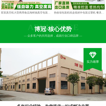
双室真空机大型商用食品海鲜抽真空包装机双仓凹槽熟食打包封口机
热收缩包装机纸盒线材外包装过塑机 餐具包膜塑封热缩膜热封机
ADVANTAGE
博冠·核心优势
— 众多客户的共同选择，成就行业口碑品牌 —
实力雄厚