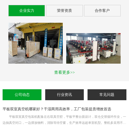
企业实力
荣誉资质
合作客户
查看更多>>
公司动态
行业资讯
常见问题
平板双室真空机哪家好？干湿两用高效率，工厂包装提质增效首选
平板双室真空包装机配备左右双真空腔，平板平整台面设计，双仓交替循环作业，一
边抽真空封口，一边摆放物料，消除等待空窗，生产效率远超单室机型。整机多采用不锈
钢机身，干湿物料通用，适用于熟食、生鲜、杂粮、五金元器件等产品真空封口。真空时