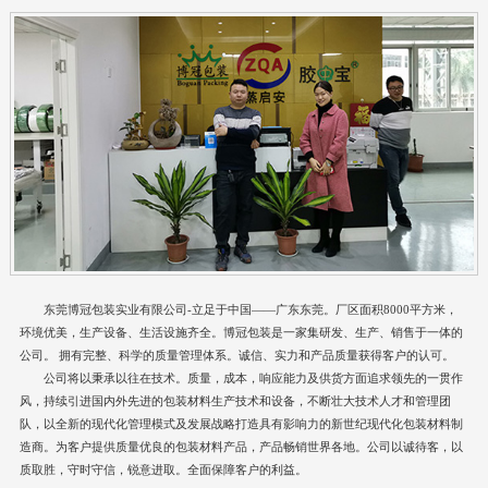
东莞博冠包装实业有限公司-立足于中国——广东东莞。厂区面积8000平方米，
环境优美，生产设备、生活设施齐全。博冠包装是一家集研发、生产、销售于一体的
公司。 拥有完整、科学的质量管理体系。诚信、实力和产品质量获得客户的认可。
公司将以秉承以往在技术。质量，成本，响应能力及供货方面追求领先的一贯作
风，持续引进国内外先进的包装材料生产技术和设备，不断壮大技术人才和管理团
队，以全新的现代化管理模式及发展战略打造具有影响力的新世纪现代化包装材料制
造商。为客户提供质量优良的包装材料产品，产品畅销世界各地。公司以诚待客，以
质取胜，守时守信，锐意进取。全面保障客户的利益。